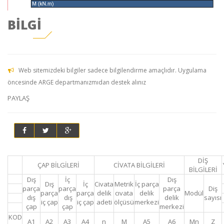
BİLGİ
Web sitemizdeki bilgiler sadece bilgilendirme amaçlıdır. Uygulama
öncesinde ARGE departmanızmıdan destek alınız
PAYLAŞ
DİŞ
ÇAP BİLGİLERİ
CİVATA BİLGİLERİ
BİLGİLERİ
Dış
İç
Dış
Dış
İç
Civata
Metrik
İç parça
parça
parça
parça
Diş
parça
parça
delik
cıvata
delik
Modül
dış
dış
delik
sayısı
iç çap
iç çap
adeti
ölçüsü
merkezi
çap
çap
merkezi
KOD
A1
A2
A3
A4
n
M
A5
A6
Mn
Z