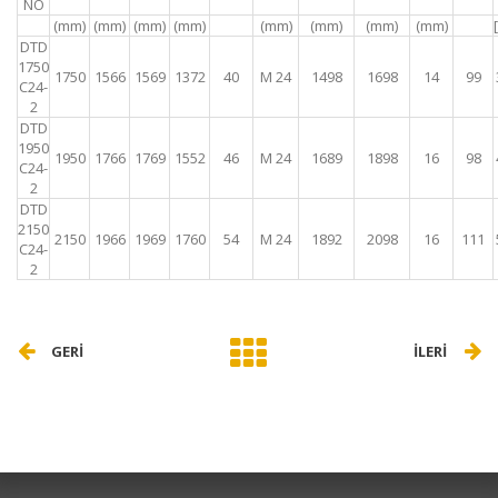
NO
(mm)
(mm)
(mm)
(mm)
(mm)
(mm)
(mm)
(mm)
DTD
1750
1750
1566
1569
1372
40
M 24
1498
1698
14
99
C24-
2
DTD
1950
1950
1766
1769
1552
46
M 24
1689
1898
16
98
C24-
2
DTD
2150
2150
1966
1969
1760
54
M 24
1892
2098
16
111
C24-
2
GERİ
İLERİ