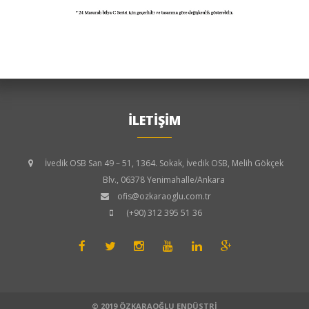
İLETİŞİM
İvedik OSB San 49 – 51, 1364. Sokak, İvedik OSB, Melih Gökçek
Blv., 06378 Yenimahalle/Ankara
ofis@ozkaraoglu.com.tr
(+90) 312 395 51 36
© 2019 ÖZKARAOĞLU ENDÜSTRİ