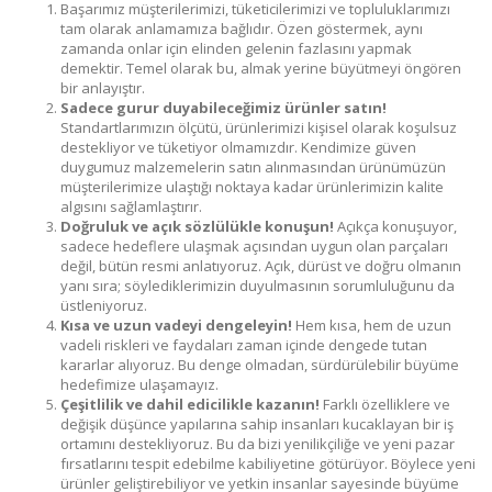
Başarımız müşterilerimizi, tüketicilerimizi ve topluluklarımızı
tam olarak anlamamıza bağlıdır. Özen göstermek, aynı
zamanda onlar için elinden gelenin fazlasını yapmak
demektir. Temel olarak bu, almak yerine büyütmeyi öngören
bir anlayıştır.
Sadece gurur duyabileceğimiz ürünler satın!
Standartlarımızın ölçütü, ürünlerimizi kişisel olarak koşulsuz
destekliyor ve tüketiyor olmamızdır. Kendimize güven
duygumuz malzemelerin satın alınmasından ürünümüzün
müşterilerimize ulaştığı noktaya kadar ürünlerimizin kalite
algısını sağlamlaştırır.
Doğruluk ve açık sözlülükle konuşun!
Açıkça konuşuyor,
sadece hedeflere ulaşmak açısından uygun olan parçaları
değil, bütün resmi anlatıyoruz. Açık, dürüst ve doğru olmanın
yanı sıra; söylediklerimizin duyulmasının sorumluluğunu da
üstleniyoruz.
Kısa ve uzun vadeyi dengeleyin!
Hem kısa, hem de uzun
vadeli riskleri ve faydaları zaman içinde dengede tutan
kararlar alıyoruz. Bu denge olmadan, sürdürülebilir büyüme
hedefimize ulaşamayız.
Çeşitlilik ve dahil edicilikle kazanın!
Farklı özelliklere ve
değişik düşünce yapılarına sahip insanları kucaklayan bir iş
ortamını destekliyoruz. Bu da bizi yenilikçiliğe ve yeni pazar
fırsatlarını tespit edebilme kabiliyetine götürüyor. Böylece yeni
ürünler geliştirebiliyor ve yetkin insanlar sayesinde büyüme