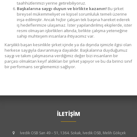
taahhütlerimizi yerine getirebiliyoruz.
Başkalarına saygı duyun ve birlikte kazanın!
Bu şirket
bireysel mükemmeliyet ve kişisel sorumluluk temeli üzerine
inşa edilmiştir. Ancak hiçbir çalışan tek başına hareket ederek
iş hedeflerimize ulaşamaz. İster yapılandırılmış ekiplerde, ister
resmi olmayan işbirlikleri altında, birlikte çalışma yeteneğine
sahip muhteşem insanlara ihtiyacımız var.
Karşılıklı başarı kesinlikle şirket içinde ya da dışında işimizle ilgisi olan
herkese saygıyla davranmaya dayalıdır. Başkalarına duyduğumuz
saygı ve takım çalışmasına verdiğimiz değer bizi insanların bir
parçası olmaktan keyif aldıkları bir şirket yapıyor ve bu da birinci sınıf
bir performans sergilememizi sağlıyor.
İLETİŞİM
İvedik OSB San 49 – 51, 1364. Sokak, İvedik OSB, Melih Gökçek