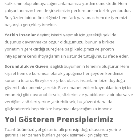
katkısının olup olmayacağını anlamamıza yardım etmektedir. Hem
çalışanlarımızın hem de şirketimizin performansını belirleyen budur.
Bu yüzden birinci önceliğimiz hem fark yaratmak hem de işlerimizi
başarıyla gerçekleştirmektir.
Yetkin İnsanlar
deyimi; işimizi yapmak için gerektiği şekilde
düşünüp davranmakta özgür olduğumuzu, bununla birlikte
yönetimin gerektirdiği süreçlere bağlı kaldığımızı ve şirketin
ihtiyaçlarını kendi ihtiyaçlarımızın üstünde tuttuğumuzu ifade eder.
Sorumluluk ve Güven
, sağlıklı büyümenin temelini oluşturur. Hem
kişisel hem de kurumsal olarak yaptığımız her şeyden kendimizi
sorumlu tutarız. Bireyler ve şirket olarak insanların bize duyduğu
güveni hak etmemiz gerekir. Bize emanet edilen kaynaklar için iyi bir
emanetçi gibi davranabilirsek, sözlerimizle yaptıklarımız bir olursa ve
verdiğimiz sözleri yerine getirebilirsek, bu güveni daha da
güçlendirerek hep birlikte başarıya ulaşacağımıza inanırız.
Yol Gösteren Prensiplerimiz
Taahhüdümüzü yol gösterici altı prensip doğrultusunda yerine
getiririz. Her zaman bunları gerçekleştirmek için çalışırız;