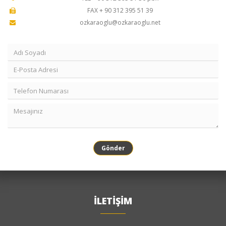
FAX + 90 312 395 51 39
ozkaraoglu@ozkaraoglu.net
Gönder
İLETİŞİM