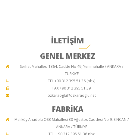
İLETİŞİM
GENEL MERKEZ
Serhat Mahallesi 1364. Cadde No 49, Yenimahalle / ANKARA /
TURKİYE
TEL +90 312 395 51 36 (pbx)
FAX +90 312 395 51 39
ozkaraoglu@ozkaraoglu.net
FABRİKA
Malıköy Anadolu OSB Mahallesi 30 Ağustos Caddesi No 9. SİNCAN /
ANKARA / TÜRKİYE
TEL + 90 312 395 51 36 pbx